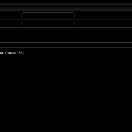
им
|
Список RSS
|