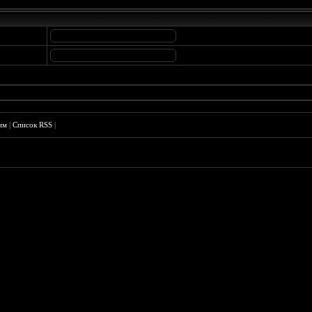
им
|
Список RSS
|