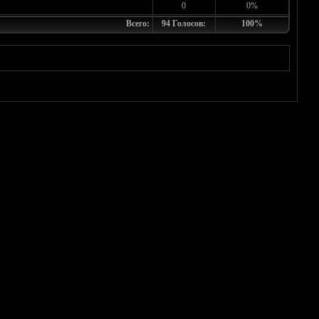
0
0%
Всего:
94 Голосов:
100%