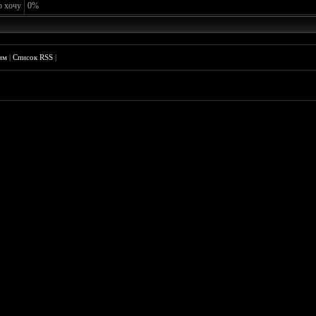
о хочу
0%
им
|
Список RSS
|