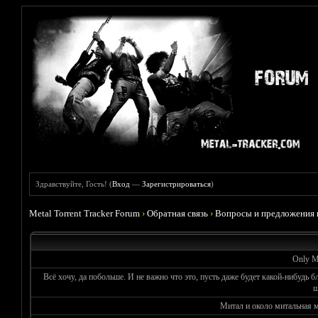
Здравствуйте, Гость! (
Вход
—
Зарегистрироваться
)
Metal Torrent Tracker Forum
›
Обратная связь
›
Вопросы и предложения 
Only Me
Всё хочу, да побольше. И не важно что это, пусть даже будет какой-нибудь б
ш
Митал и около митальная 