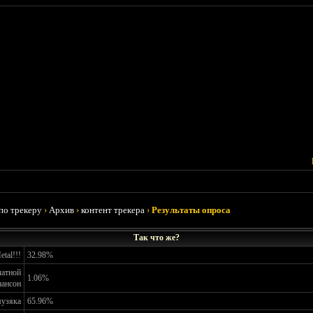
по трекеру
›
Архив
›
контент трекера
›
Результаты опроса
Так что же?
tal!!!
32.98%
латной
1.06%
ансон
музяка
65.96%