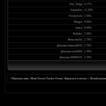
Ater_Striga
4.17%
SemmXen
15.28%
SvveetArch
5.56%
Margot
6.94%
runica
6.94%
Redizko
5.56%
Жена misfits
2.78%
Девушка ImmoraliSSt
2.78%
Девушка ronef666
1.39%
Девушка ERIMAN
5.56%
|
Обратная связь
|
Metal Torrent Tracker Forum
|
Вернуться к началу
|
|
Лёгкий режи