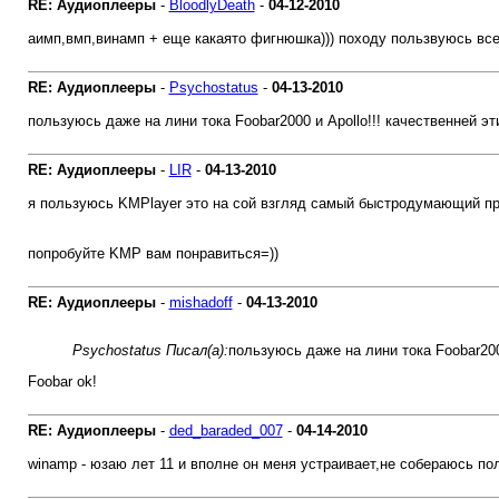
RE: Аудиоплееры
-
BloodlyDeath
-
04-12-2010
аимп,вмп,винамп + еще какаято фигнюшка))) походу пользвуюсь всем
RE: Аудиоплееры
-
Psychostatus
-
04-13-2010
пользуюсь даже на лини тока Foobar2000 и Apollo!!! качественней эт
RE: Аудиоплееры
-
LIR
-
04-13-2010
я пользуюсь KMPlayer это на сой взгляд самый быстродумающий проиг
попробуйте KMP вам понравиться=))
RE: Аудиоплееры
-
mishadoff
-
04-13-2010
Psychostatus Писал(а):
пользуюсь даже на лини тока Foobar2000
Foobar ok!
RE: Аудиоплееры
-
ded_baraded_007
-
04-14-2010
winamp - юзаю лет 11 и вполне он меня устраивает,не собераюсь по