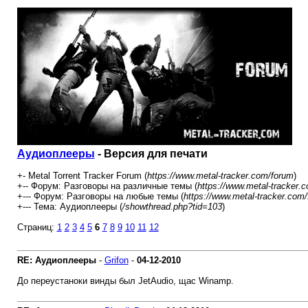
Аудиоплееры
- Версия для печати
+- Metal Torrent Tracker Forum (
https://www.metal-tracker.com/forum
)
+-- Форум: Разговоры на различные темы (
https://www.metal-tracker.
+--- Форум: Разговоры на любые темы (
https://www.metal-tracker.com
+--- Тема: Аудиоплееры (
/showthread.php?tid=103
)
Страниц:
1
2
3
4
5
6
7
8
9
10
11
12
RE: Аудиоплееры
-
Grifon
-
04-12-2010
До переустаноки винды был JetAudio, щас Winamp.