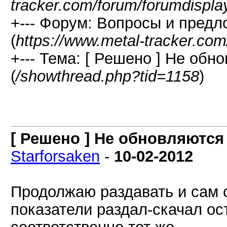
tracker.com/forum/forumdispla
+--- Форум: Вопросы и предл
(
https://www.metal-tracker.com
+--- Тема: [ Решено ] Не обн
(
/showthread.php?tid=1158
)
[ Решено ] Не обновляются
Starforsaken
-
10-02-2012
Продолжаю раздавать и сам с
показатели раздал-скачал ос