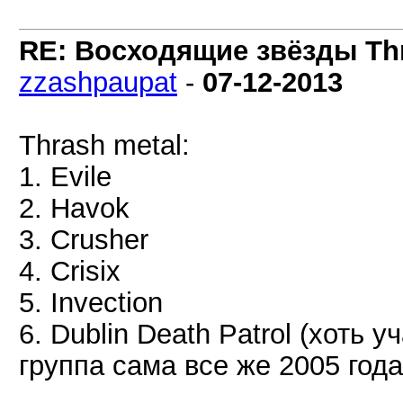
RE: Восходящие звёзды Thra
zzashpaupat
-
07-12-2013
Thrash metal:
1. Evile
2. Havok
3. Crusher
4. Crisix
5. Invection
6. Dublin Death Patrol (хоть 
группа сама все же 2005 года