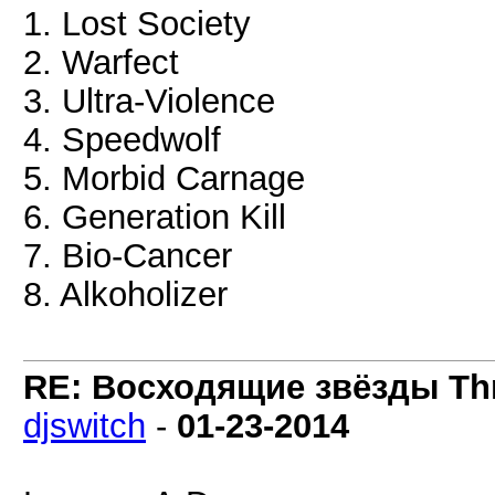
1. Lost Society
2. Warfect
3. Ultra-Violence
4. Speedwolf
5. Morbid Carnage
6. Generation Kill
7. Bio-Cancer
8. Alkoholizer
RE: Восходящие звёзды Thra
djswitch
-
01-23-2014