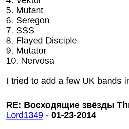
4. Vektor
5. Mutant
6. Seregon
7. SSS
8. Flayed Disciple
9. Mutator
10. Nervosa
I tried to add a few UK bands 
RE: Восходящие звёзды Thra
Lord1349
-
01-23-2014