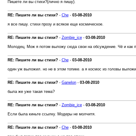
Пишете ли вы стихи?(лично я пишу).
RE: Пишите ли вы стихи?
-
Che
-
03-08-2010
я все пишу. стихи прозу и всякое еще космическое.
RE: Пишите ли вы стихи?
-
Zombie_ice
-
03-08-2010
Молодец. Мож я потом выложу сюда свои на обсуждение. Чё и как 
RE: Пишите ли вы стихи?
-
Che
-
03-08-2010
один уж выложил. но не в этом топике. а я космос из головы выложи
RE: Пишите ли вы стихи?
-
Ganelon
-
03-08-2010
была же уже такая тема?
RE: Пишите ли вы стихи?
-
Zombie_ice
-
03-08-2010
Если была киньте ссылку. Модеры не молчитя.
RE: Пишите ли вы стихи?
-
Che
-
03-08-2010