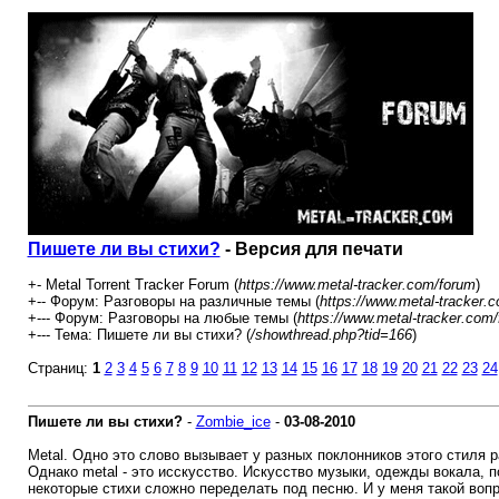
Пишете ли вы стихи?
- Версия для печати
+- Metal Torrent Tracker Forum (
https://www.metal-tracker.com/forum
)
+-- Форум: Разговоры на различные темы (
https://www.metal-tracker.
+--- Форум: Разговоры на любые темы (
https://www.metal-tracker.com
+--- Тема: Пишете ли вы стихи? (
/showthread.php?tid=166
)
Страниц:
1
2
3
4
5
6
7
8
9
10
11
12
13
14
15
16
17
18
19
20
21
22
23
24
Пишете ли вы стихи?
-
Zombie_ice
-
03-08-2010
Metal. Одно это слово вызывает у разных поклонников этого стиля 
Однако metal - это исскусство. Искусство музыки, одежды вокала, п
некоторые стихи сложно переделать под песню. И у меня такой вопр