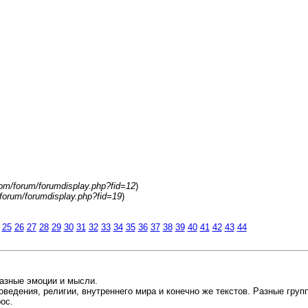
com/forum/forumdisplay.php?fid=12
)
/forum/forumdisplay.php?fid=19
)
25
26
27
28
29
30
31
32
33
34
35
36
37
38
39
40
41
42
43
44
разные эмоции и мысли.
оведения, религии, внутреннего мира и конечно же текстов. Разные груп
ос.