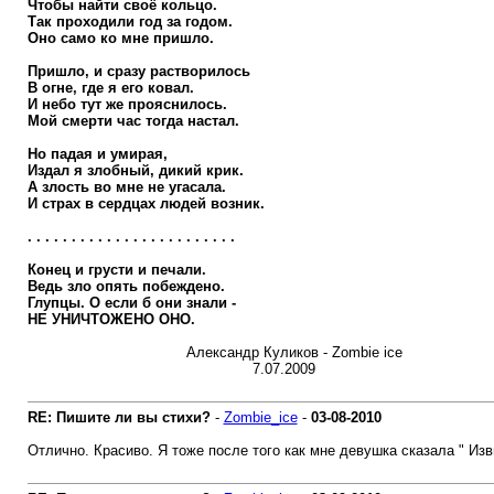
Чтобы найти своё кольцо.
Так проходили год за годом.
Оно само ко мне пришло.
Пришло, и сразу растворилось
В огне, где я его ковал.
И небо тут же прояснилось.
Мой смерти час тогда настал.
Но падая и умирая,
Издал я злобный, дикий крик.
А злость во мне не угасала.
И страх в сердцах людей возник.
. . . . . . . . . . . . . . . . . . . . . . . .
Конец и грусти и печали.
Ведь зло опять побеждено.
Глупцы. О если б они знали -
НЕ УНИЧТОЖЕНО ОНО.
Александр Куликов - Zombie ice
7.07.2009
RE: Пишите ли вы стихи?
-
Zombie_ice
-
03-08-2010
Отлично. Красиво. Я тоже после того как мне девушка сказала " Изв