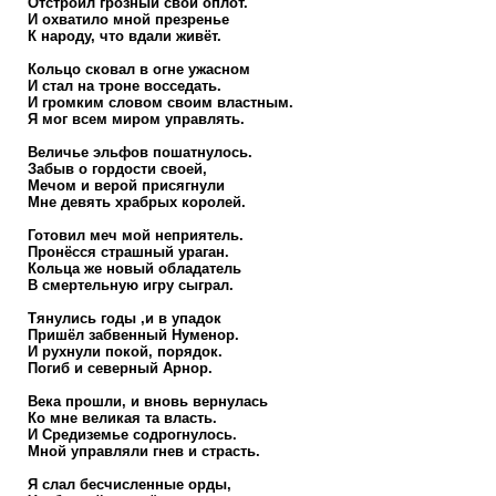
Отстроил грозный свой оплот.
И охватило мной презренье
К народу, что вдали живёт.
Кольцо сковал в огне ужасном
И стал на троне восседать.
И громким словом своим властным.
Я мог всем миром управлять.
Величье эльфов пошатнулось.
Забыв о гордости своей,
Мечом и верой присягнули
Мне девять храбрых королей.
Готовил меч мой неприятель.
Пронёсся страшный ураган.
Кольца же новый обладатель
В смертельную игру сыграл.
Тянулись годы ,и в упадок
Пришёл забвенный Нуменор.
И рухнули покой, порядок.
Погиб и северный Арнор.
Века прошли, и вновь вернулась
Ко мне великая та власть.
И Средиземье содрогнулось.
Мной управляли гнев и страсть.
Я слал бесчисленные орды,