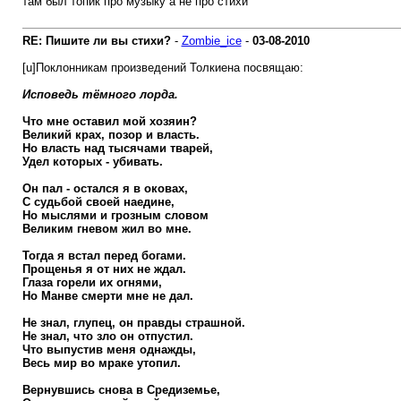
там был топик про музыку а не про стихи
RE: Пишите ли вы стихи?
-
Zombie_ice
-
03-08-2010
[u]Поклонникам произведений Толкиена посвящаю:
Исповедь тёмного лорда.
Что мне оставил мой хозяин?
Великий крах, позор и власть.
Но власть над тысячами тварей,
Удел которых - убивать.
Он пал - остался я в оковах,
С судьбой своей наедине,
Но мыслями и грозным словом
Великим гневом жил во мне.
Тогда я встал перед богами.
Прощенья я от них не ждал.
Глаза горели их огнями,
Но Манве смерти мне не дал.
Не знал, глупец, он правды страшной.
Не знал, что зло он отпустил.
Что выпустив меня однажды,
Весь мир во мраке утопил.
Вернувшись снова в Средиземье,