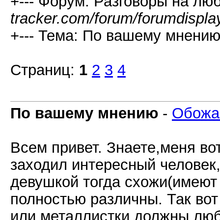
+--- Форум: Разговоры на лю
tracker.com/forum/forumdispla
+--- Тема: По вашему мнению
Страниц:
1
2
3
4
По вашему мнению
-
Обожа
Всем привет. Знаете,меня вот
заходил интересный человек
девушкой тогда схожи(имеют
полностью различны. Так вот
или металлистки должны люб