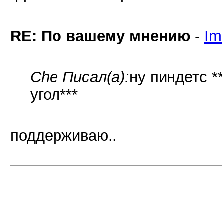
RE: По вашему мнению
-
Im
Che Писал(а):
ну пиндетс *
угол***
поддерживаю..