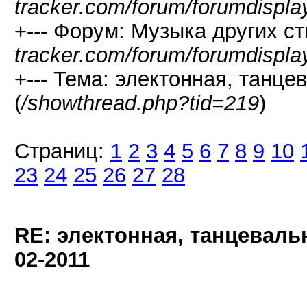
tracker.com/forum/forumdispla
+--- Форум: Музыка других ст
tracker.com/forum/forumdispla
+--- Тема: электонная, танце
(
/showthread.php?tid=219
)
Страниц:
1
2
3
4
5
6
7
8
9
10
23
24
25
26
27
28
RE: электонная, танцеваль
02-2011