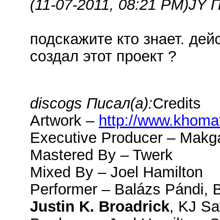
(11-07-2011, 08:21 PM)
JY П
подскажите кто знает. де
создал этот проект ?
discogs Писал(а):
Credits
Artwork –
http://www.khom
Executive Producer – Makga
Mastered By – Twerk
Mixed By – Joel Hamilton
Performer – Balázs Pándi, Bi
Justin K. Broadrick
, KJ Sa