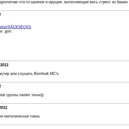
едпочитаю что-то шумное и орущее, вытесняющее весь стресс из башки 
2
/artist/XÄCKSECKS
х :grin:
-2012
Скутер или слушать Bomfunk MC's
2
al группы любит техно))
2012
е митолическое говно.