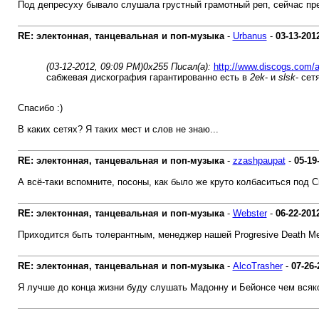
Под депресуху бывало слушала грустный грамотный реп, сейчас пр
RE: электонная, танцевальная и поп-музыка
-
Urbanus
-
03-13-201
(03-12-2012, 09:09 PM)
0х255 Писал(а):
http://www.discogs.com
сабжевая дискография гарантированно есть в
2ek
- и
slsk
- сетя
Спасибо :)
В каких сетях? Я таких мест и слов не знаю...
RE: электонная, танцевальная и поп-музыка
-
zzashpaupat
-
05-19
А всё-таки вспомните, посоны, как было же круто колбаситься под 
RE: электонная, танцевальная и поп-музыка
-
Webster
-
06-22-201
Приходится быть толерантным, менеджер нашей Progresive Death Met
RE: электонная, танцевальная и поп-музыка
-
AlcoTrasher
-
07-26-
Я лучше до конца жизни буду слушать Мадонну и Бейонсе чем всяко