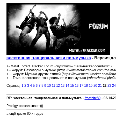
электонная, танцевальная и поп-музыка
- Версия дл
+- Metal Torrent Tracker Forum (
https://www.metal-tracker.com/forum
)
+-- Форум: Разговоры о музыке (
https://www.metal-tracker.com/forum/f
+--- Форум: Музыка других стилей (
https://www.metal-tracker.com/foru
+--- Тема: электонная, танцевальная и поп-музыка (
/showthread.php?t
Страниц:
1
2
3
4
5
6
7
8
9
10
11
12
13
14
15
16
17
18
19
20
21
22
23
24
RE: электонная, танцевальная и поп-музыка
-
frostbite89
-
02-14-2
Prodigy прикалывают)))
а ещё диско 80-х годов