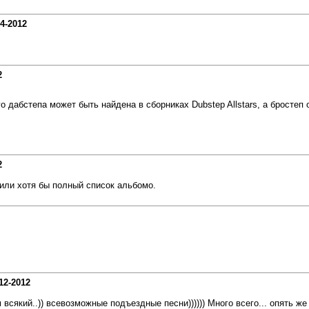
14-2012
2
о дабстепа может быть найдена в сборниках Dubstep Allstars, а бростеп о
2
или хотя бы полный список альбомо.
12-2012
м всякий..)) всевозможные подъездные песни)))))) Много всего... опять ж