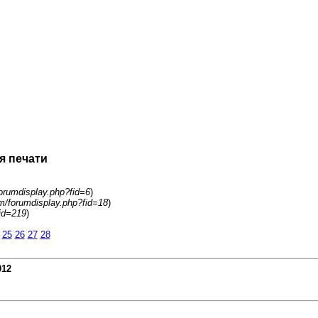
я печати
orumdisplay.php?fid=6
)
m/forumdisplay.php?fid=18
)
id=219
)
25
26
27
28
012