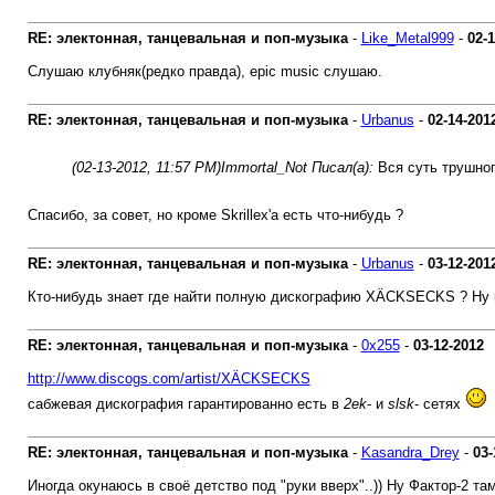
RE: электонная, танцевальная и поп-музыка
-
Like_Metal999
-
02-
Слушаю клубняк(редко правда), epic music слушаю.
RE: электонная, танцевальная и поп-музыка
-
Urbanus
-
02-14-201
(02-13-2012, 11:57 PM)
Immortal_Not Писал(а):
Вся суть трушног
Спасибо, за совет, но кроме Skrillex'a есть что-нибудь ?
RE: электонная, танцевальная и поп-музыка
-
Urbanus
-
03-12-201
Кто-нибудь знает где найти полную дискографию XÄCKSECKS ? Ну 
RE: электонная, танцевальная и поп-музыка
-
0х255
-
03-12-2012
http://www.discogs.com/artist/XÄCKSECKS
сабжевая дискография гарантированно есть в
2ek
- и
slsk
- сетях
RE: электонная, танцевальная и поп-музыка
-
Kasandra_Drey
-
03-
Иногда окунаюсь в своё детство под "руки вверх"..)) Ну Фактор-2 та