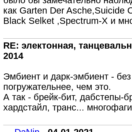
было бы замечательно наблюда
как Garten Der Asche,Suicide
Black Selket ,Spectrum-X и мн
RE: электонная, танцеваль
2014
Эмбиент и дарк-эмбиент - без
погружательнее, чем это.
А так - брейк-бит, дабстепы-
хардстайл, транс... многофаги