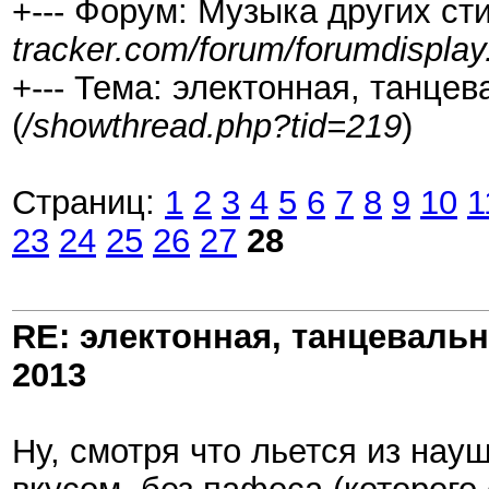
+--- Форум: Музыка других сти
tracker.com/forum/forumdisplay
+--- Тема: электонная, танце
(
/showthread.php?tid=219
)
Страниц:
1
2
3
4
5
6
7
8
9
10
1
23
24
25
26
27
28
RE: электонная, танцеваль
2013
Ну, смотря что льется из нау