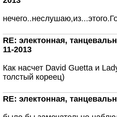
2013
нечего..неслyшаю,из...этого.Гов
RE: электонная, танцеваль
11-2013
Как насчет David Guetta и La
толстый кореец)
RE: электонная, танцеваль