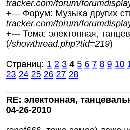
tracker.com/forum/forumdispla
+--- Форум: Музыка других ст
tracker.com/forum/forumdispla
+--- Тема: электонная, танце
(
/showthread.php?tid=219
)
Страниц:
1
2
3
4
5
6
7
8
9
10
23
24
25
26
27
28
RE: электонная, танцеваль
04-26-2010