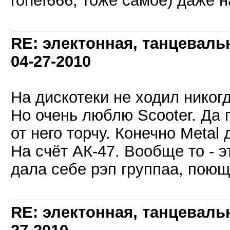
ronef666, тоже самое) даже 
RE: электонная, танцеваль
04-27-2010
На дискотеки не ходил никогд
Но очень люблю Scooter. Да 
от него торчу. Конечно Metal 
На счёт АК-47. Вообще то - э
дала себе рэп группаа, поющ
RE: электонная, танцеваль