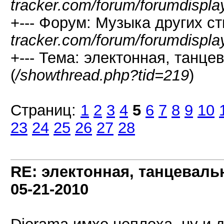
tracker.com/forum/forumdispla
+--- Форум: Музыка других ст
tracker.com/forum/forumdispla
+--- Тема: электонная, танце
(
/showthread.php?tid=219
)
Страниц:
1
2
3
4
5
6
7
8
9
10
23
24
25
26
27
28
RE: электонная, танцеваль
05-21-2010