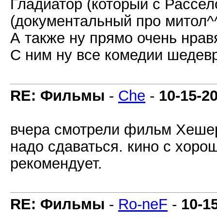
Гладиатор (который с Рассе
(документальный про митол^^)
А также ну прямо очень нра
С ним ну все комедии шедев
RE: Фильмы
-
Che
-
10-15-2
вчера смотрели фильм Хешер.
надо сдаваться. кино с хоро
рекомендует.
RE: Фильмы
-
Ro-neF
-
10-1