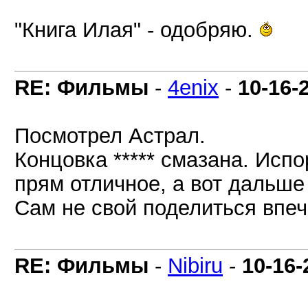
"Книга Илая" - одобряю.
RE: Фильмы
-
4enix
-
10-16-
Посмотрел Астрал.
Концовка ***** смазана. Исп
прям отличное, а вот дальше 
Сам не свой поделиться впе
RE: Фильмы
-
Nibiru
-
10-16-