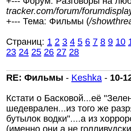
+--- Форум: Разговоры на лю
tracker.com/forum/forumdispla
+--- Тема: Фильмы (
/showthre
Страниц:
1
2
3
4
5
6
7
8
9
10
23
24
25
26
27
28
RE: Фильмы
-
Keshka
-
10-1
Кстати о Басковой...её "Зел
шедеврален...из того же раз
бутылок водки"....а из хорро
(именно они,а не голливудски