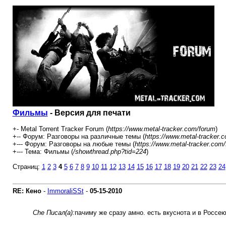
Фильмы
- Версия для печати
+- Metal Torrent Tracker Forum (
https://www.metal-tracker.com/forum
)
+-- Форум: Разговоры на различные темы (
https://www.metal-tracker.
+--- Форум: Разговоры на любые темы (
https://www.metal-tracker.com
+--- Тема: Фильмы (
/showthread.php?tid=224
)
Страниц:
1
2
3
4
5
6
7
8
9
10
11
12
13
14
15
16
17
18
19
20
21
22
23
24
RE: Кено
-
ImmoraliSSt
-
05-15-2010
Che Писал(а):
пачиму же сразу амно. есть вкуснота и в Россею