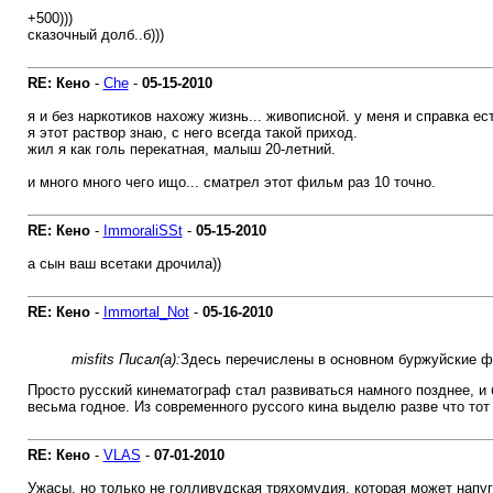
+500)))
сказочный долб..б)))
RE: Кено
-
Che
-
05-15-2010
я и без наркотиков нахожу жизнь... живописной. у меня и справка ест
я этот раствор знаю, с него всегда такой приход.
жил я как голь перекатная, малыш 20-летний.
и много много чего ищо... сматрел этот фильм раз 10 точно.
RE: Кено
-
ImmoraliSSt
-
05-15-2010
а сын ваш всетаки дрочила))
RE: Кено
-
Immortal_Not
-
05-16-2010
misfits Писал(а):
Здесь перечислены в основном буржуйские ф
Просто русский кинематограф стал развиваться намного позднее, и 
весьма годное. Из современного руссого кина выделю разве что то
RE: Кено
-
VLAS
-
07-01-2010
Ужасы, но только не голливудская тряхомудия, которая может напу