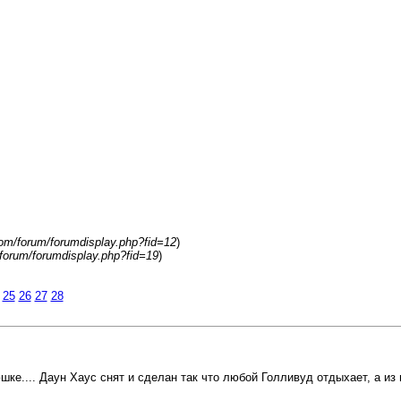
com/forum/forumdisplay.php?fid=12
)
/forum/forumdisplay.php?fid=19
)
25
26
27
28
шке.... Даун Хаус снят и сделан так что любой Голливуд отдыхает, а из