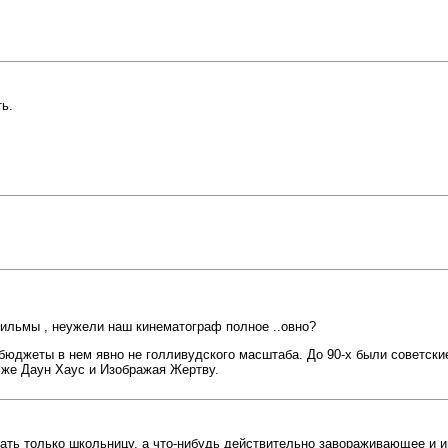
ь.
ильмы , неужели наш кинематограф полное ..овно?
бюджеты в нем явно не голливудского масштаба. До 90-х были советские
т же Даун Хаус и Изображая Жертву.
гать только школьницу, а что-нибудь действительно завораживающее и и