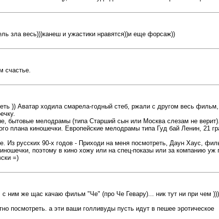
ль зла весь)))канеш и ужастики нравятся))и еще форсаж))
м счастье.
реть )) Аватар ходила смарела-годный стеб, ржали с другом весь фильм,
ечку.
не, бытовые мелодрамы (типа Старший сын или Москва слезам не верит). 
ого плана киношечки. Европейские мелодрамы типа Гуд бай Ленин, 21 г
е. Из русских 90-х годов - Приходи на меня посмотреть, Даун Хаус, фил
ошечки, поэтому в кино хожу или на спец-показы или за компанию уж пр
ски =)
с ним же щас качаю фильм "Че" (про Че Гевару)... ник тут ни при чем )))
тно посмотреть. а эти ваши голливуды пусть идут в пешее эротическое