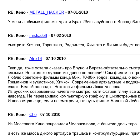
RE: Кено
-
METALL_HACKER
-
07-01-2010
У меня любимые фильмы Брат и Брат 2!!из зарубежного Ворон,обите
RE: Кено
-
mishadoff
-
07-02-2010
смотрите Коэнов, Тарантина, Родригеса, Хичкока и Линча и будет ва
RE: Кено
-
Alex14
-
07-10-2010
Таки да, тоже хотела сказать про Бруно и Бората-обязательно смот
злыыые..Но столько лулзов мы давно не ловили!! Сам фильм на тро
Люблю советские фильмы конца 60-х, 70-80-х годов: комедии, о вой
Гремлинов и зубастиков, Хичкок. Современные артхаусные и подобн
ездок. Белый олеандр.. Некоторые фильмы Люка Бессона...
Из русских современных ничего не смотрю, хотя Остров гляну все ж
навсегда. Не перевариваю компьютерную графику и ширпотребные кин
И посоветую еще, если не смотрели, глянуть фильм Большой Лебов
RE: Кено
-
Che
-
07-10-2010
Из Массового Кино понравился Человек-волк, с бенисио дель торо... 
и есть же масса дикого артхауса трэшака и контркультурщины. прия