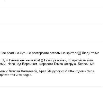
 нас реально чуть не растерзали остальные зрители))) Люди такие
Ну и Раневская наше все! )) Если ужастики, то прелесть типа
рамм, Небо над Берлином..Форреста Гампа котирую. Беспечный
ьмы с Чулпан Хаматовой, Брат. Из русских 2000-х годов - Лиля
осто так и то редко.