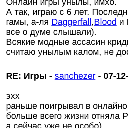
Онлайн игры унылы, имхо.
А так, играю с 6 лет. Послед
гамы, а-ля
Daggerfall
,
Blood
и 
все о думе слышали).
Всякие модные ассасин крид
считаю унылым калом, не до
RE: Игры
-
sanchezer
-
07-12
эхх
раньше поигрывал в онлайно
больше всего жизни отняла Pe
а сейчас уже не особо)