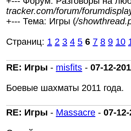
+--- Форум: Разговоры на лю
tracker.com/forum/forumdispla
+--- Тема: Игры (
/showthread.
Страниц:
1
2
3
4
5
6
7
8
9
10
RE: Игры
-
misfits
-
07-12-201
Боевые шахматы 2011 года.
RE: Игры
-
Massacre
-
07-12-