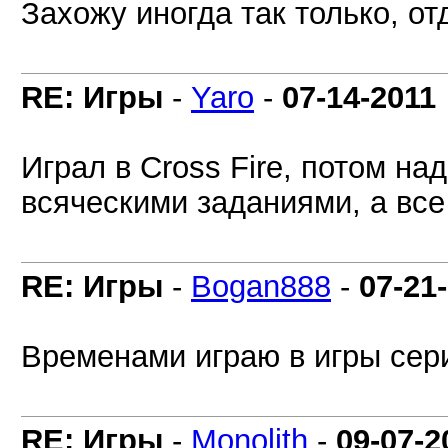
Захожу иногда так только, от
RE: Игры
-
Yaro
-
07-14-2011
Играл в Cross Fire, потом н
всяческими заданиями, а вс
RE: Игры
-
Bogan888
-
07-21
Временами играю в игры сер
RE: Игры
-
Monolith
-
09-07-2