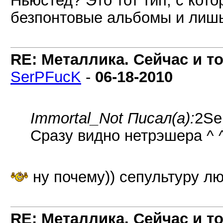
Ньюстед? Это тот тип, с кот
безпонтовые альбомы и лиш
RE: Металлика. Сейчас и то
SerPFucK
-
06-18-2010
Immortal_Not Писал(а):
2Se
Сразу видно нетрэшера ^ 
ну почему)) сепультуру л
RE: Металлика. Сейчас и то