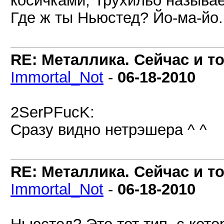
косичками, Трухильо называе
Где ж ты Ньюстед? Йо-ма-йо.
RE: Металлика. Сейчас и то
Immortal_Not
-
06-18-2010
2SerPFucK:
Сразу видно нетрэшера ^ ^
RE: Металлика. Сейчас и то
Immortal_Not
-
06-18-2010