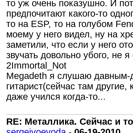
то уж очень показушно. И пот
предпочитают какого-то одног
то на ESP, то на голубом Fend
моему у него видел, ну на х
заметили, что если у него от
звучать довольно убого, не я
2Immortal_Not
Megadeth я слушаю давным-
гитарист(сейчас там другие, 
даже учился когда-то...
RE: Металлика. Сейчас и то
sergejvoevoda
-
06-19-2010