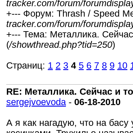
tracker.com/forum/forumdispla
+--- Форум: Thrash / Speed Me
tracker.com/forum/forumdispla
+--- Тема: Металлика. Сейчас
(
/showthread.php?tid=250
)
Страниц:
1
2
3
4
5
6
7
8
9
10
RE: Металлика. Сейчас и то
sergejvoevoda
-
06-18-2010
А я как нагадую, что на басу