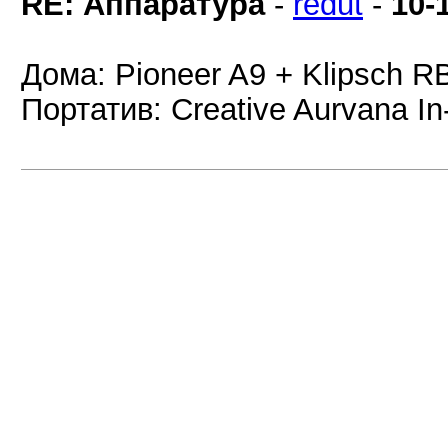
RE: Аппаратура
-
redut
-
10-
Дома: Pioneer A9 + Klipsch RB
Портатив: Creative Aurvana In