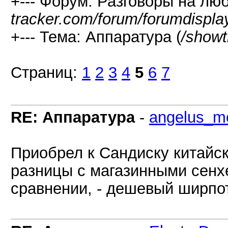
+--- Форум: Разговоры на лю
tracker.com/forum/forumdispla
+--- Тема: Аппаратура (
/showt
Страниц:
1
2
3
4
5
6
7
RE: Аппаратура
-
angelus_mo
Приобрел к Сандиску китайск
разницы с магазинными сенхе
сравнении, - дешевый ширпо