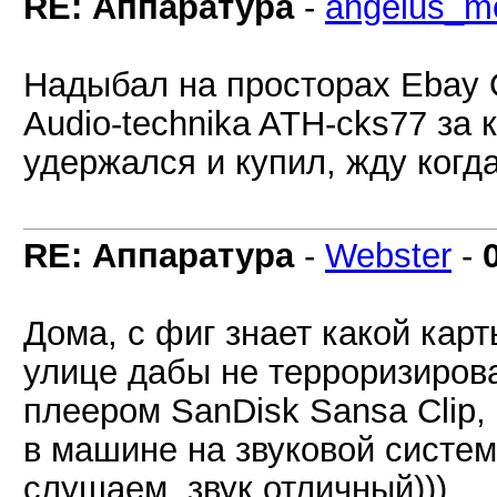
RE: Аппаратура
-
angelus_mo
Надыбал на просторах Ebay 
Audio-technika ATH-cks77 за
удержался и купил, жду когда
RE: Аппаратура
-
Webster
-
Дома, с фиг знает какой карт
улице дабы не терроризирова
плеером SanDisk Sansa Clip, 
в машине на звуковой систем
слушаем, звук отличный)))