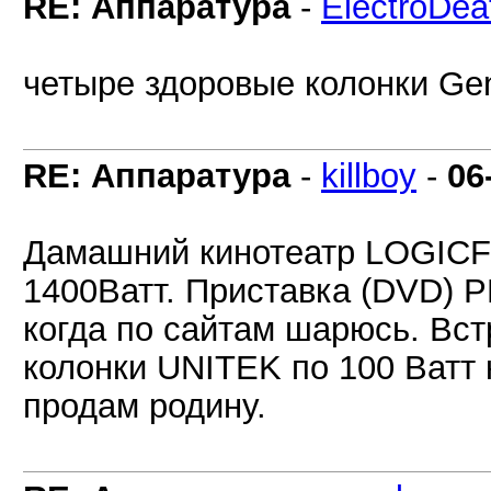
RE: Аппаратура
-
ElectroDea
четыре здоровые колонки Gen
RE: Аппаратура
-
killboy
-
06
Дамашний кинотеатр LOGIC
1400Ватт. Приставка (DVD) P
когда по сайтам шарюсь. Вст
колонки UNITEK по 100 Ватт 
продам родину.