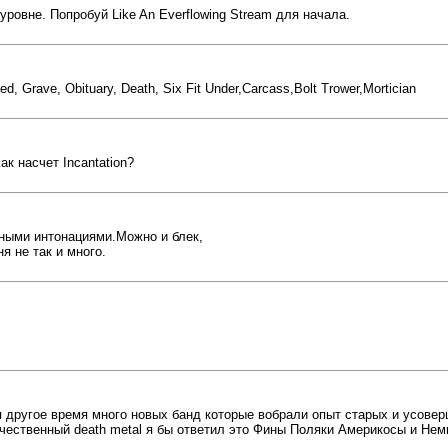
ровне. Попробуй Like An Everflowing Stream для начала.
 Grave, Obituary, Death, Six Fit Under,Carcass,Bolt Trower,Mortician
ак насчет Incantation?
очными интонациями.Можно и блек,
я не так и много.
одня другое время много новых банд которые вобрали опыт старых и усов
чественный death metal я бы ответил это Фины Поляки Америкосы и Не