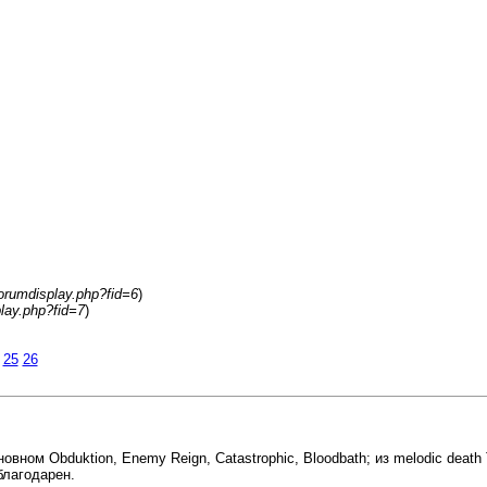
orumdisplay.php?fid=6
)
lay.php?fid=7
)
25
26
новном Obduktion, Enemy Reign, Catastrophic, Bloodbath; из melodic death T
благодарен.