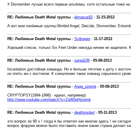
У Dismember лучше всего первые альбомы, хотя остальные тоже на у
RE: Любимые Death Metal группы
-
dimasus82
-
11-15-2012
А вот мои любимые группы:Morbid Angel, Deicide, Dismember, Entombed,
RE: Любимые Death Metal группы
-
Svibrager
-
11-17-2012
Хороший список, только Six Feet Under никогда ничем не зацепили. К
RE: Любимые Death Metal группы
-
sanja539
-
05-08-2013
Incantation достойная команда. Но я больше тяготею к дету с вост
но опять же с востоком. К сожалению таких команд серьезного уровн
RE: Любимые Death Metal группы
-
Apag_ozersk
-
05-08-2013
CRYPTOPSY(1994-1998) - идеал, например)
http://www.youtube.com/watch?v=ZgW5qHjzwmk
RE: Любимые Death Metal группы
-
deathroslavl
-
05-11-2013
это вопрос из 90 х ! тогда я бы ответил как многие здесь ! но сег
вопрос форума можно было поставить иначе какая страна делает ка