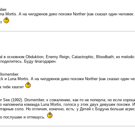
ber.
 Luna Mortis. А на чилдренов дико похожи Norther (как сказал один челов
ит
l в основном Obduktion, Enemy Reign, Catastrophic, Bloodbath; из melodic d
 поделитесь. Буду благодарен.
Dismember.
lock и Luna Mortis. А на чилдренов дико похожи Norther (как сказал один
а тебе хватит
r See (1992). Dismember, к сожалению, как-то не поперла; но если хор
 напомнила команда Luna Mortis, голоса у этих двух девушек похожи. И 
итарные соло. Но отличия, конечно, есть: у Детей с Бодуна больше агре
ьно послушаю и отпишусь.