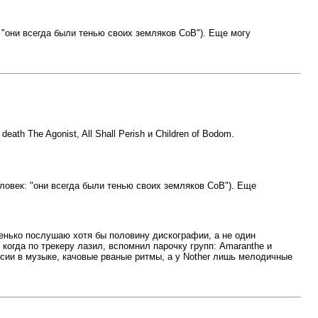
ек: "они всегда были тенью своих земляков СоВ"). Еще могу
eath The Agonist, All Shall Perish и Children of Bodom.
 человек: "они всегда были тенью своих земляков СоВ"). Еще
ошенько послушаю хотя бы половину дискографии, а не один
когда по трекеру лазил, вспомнил парочку групп: Amaranthe и
ссии в музыке, качовые рваные ритмы, а у Nother лишь мелодичные