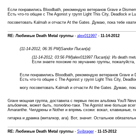
Если понравились Bloodbath, рекомендую ветеранов Grave и Dismem
Есть что-то общее с The Agonist у групп Light This City, Deadlock и
посоветовать Kalmah и отчасти At the Gates. Думаю, пока тебе хват
RE: Любимые Death Metal группы
-
alex011997
-
11-14-2012
(11-14-2012, 06:35 PM)
Sandor Писал(а):
(11-14-2012, 03:56 PM)
alex011997 Писал(а):
Из death meta
Если знаете похожие по звучанию группы, пожалуйста,
Если понравились Bloodbath, рекомендую ветеранов Grave и 
Есть что-то общее с The Agonist у групп Light This City, Dead
могу посоветовать Kalmah и отчасти At the Gates. Думаю, пок
Grave мощная группа, доставила с первых песен альбома You'll Neve
альбомчик, может быть, полюблю-таки. The Agonist мне больше всего
Amaranthe. Чилдрены и Nother и впрямь схожи: вокал, клавишные, г
гитарка и драмка (миталкор, ага). Вот, значит. Остальное обязател
RE: Любимые Death Metal группы
-
Svibrager
-
11-15-2012