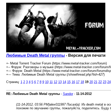
Любимые Death Metal группы
- Версия для печати
+- Metal Torrent Tracker Forum (
https://www.metal-tracker.com/forum
)
+-- Форум: Разговоры о музыке (
https://www.metal-tracker.com/forum/f
+--- Форум: Death Metal (
https://www.metal-tracker.com/forum/forumdisp
+--- Тема: Любимые Death Metal группы (
/showthread.php?tid=427
)
Страниц:
1
2
3
4
5
6
7
8
9
10
11
12
13
14
15
16
17
18
19
20
21
22
23
24
RE: Любимые Death Metal группы
-
Sandor
-
11-14-2012
(11-14-2012, 03:56 PM)
alex011997 Писал(а):
Из death metal в ос
похожие по звучанию группы, пожалуйста, поделитесь. Буду 