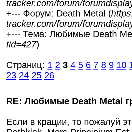
tracker.com/forum/forumdispla
+--- Форум: Death Metal (
https
tracker.com/forum/forumdispla
+--- Тема: Любимые Death Met
tid=427
)
Страниц:
1
2
3
4
5
6
7
8
9
10
23
24
25
26
RE: Любимые Death Metal 
Если в крации, то пожалуй эт