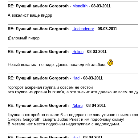
RE: Лучший альбом Gorgoroth
-
Monolith
-
08-03-2011
А вокалист ваще пидор
RE: Лучший альбом Gorgoroth
-
Undeaderror
-
08-03-2011
)))злобный пидор
RE: Лучший альбом Gorgoroth
-
Helion
-
08-03-2011
Новый вокалист не пидр. Даешь последний альбом.
RE: Лучший альбом Gorgoroth
-
Had
-
08-03-2011
горгорот ахереная группа,и совсем не отстой
эта группа из уровня burzum'а, а это значит что далеко не всем по 
RE: Лучший альбом Gorgoroth
-
Nibiru
-
08-04-2011
Группа в которой на вокале был педераст не заслуживает ничего кро
Смерть Gorgoroth, смерть Judas Priest и им подобному скаму!
В метале нет места подобным недогруппам с недолюдьми.
RE: Лучший альбом Gorgoroth
-
Had
-
08-04-2011