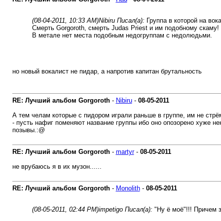
(08-04-2011, 10:33 AM)
Nibiru Писал(а):
Группа в которой на вок
Смерть Gorgoroth, смерть Judas Priest и им подобному скаму!
В метале нет места подобным недогруппам с недолюдьми.
но новый вокалист не пидар, а напротив капитан брутальность
RE: Лучший альбом Gorgoroth
-
Nibiru
-
08-05-2011
А тем челам которые с пидором играли раньше в группе, им не стрё
- пусть нафиг поменяют название группы ибо оно опозорено хуже не
позывы.:@
RE: Лучший альбом Gorgoroth
-
martyr
-
08-05-2011
не врубаюсь я в их музон......
RE: Лучший альбом Gorgoroth
-
Monolith
-
08-05-2011
(08-05-2011, 02:44 PM)
impetigo Писал(а):
"Ну ё моё"!!! Причем 