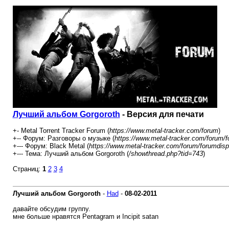
Лучший альбом Gorgoroth
- Версия для печати
+- Metal Torrent Tracker Forum (
https://www.metal-tracker.com/forum
)
+-- Форум: Разговоры о музыке (
https://www.metal-tracker.com/forum/f
+--- Форум: Black Metal (
https://www.metal-tracker.com/forum/forumdisp
+--- Тема: Лучший альбом Gorgoroth (
/showthread.php?tid=743
)
Страниц:
1
2
3
4
Лучший альбом Gorgoroth
-
Had
-
08-02-2011
давайте обсудим группу.
мне больше нравятся Pentagram и Incipit satan