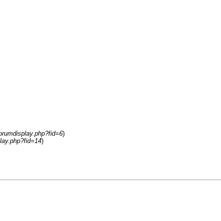
orumdisplay.php?fid=6
)
lay.php?fid=14
)