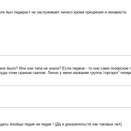
але был педераст не заслуживает ничего кроме презрения и ненависти.
мно было? Или они типа не знали? Если первое - то они сами позерски
куда этим сраным гаалом. Лично у меня название группа 'горгорот' тепе
здесь вообще педик ни педик ! (Да и доказательств как таковых нет)