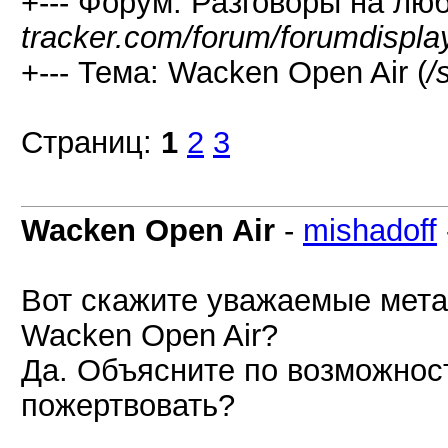
+--- Форум: Разговоры на лю
tracker.com/forum/forumdispla
+--- Тема: Wacken Open Air (
/
Страниц:
1
2
3
Wacken Open Air
-
mishadoff
Вот скажите уважаемые мета
Wacken Open Air?
Да. Объясните по возможност
пожертвовать?