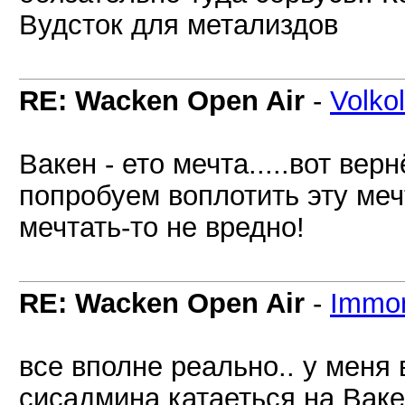
Вудсток для метализдов
RE: Wacken Open Air
-
Volko
Вакен - ето мечта.....вот ве
попробуем воплотить эту мечт
мечтать-то не вредно!
RE: Wacken Open Air
-
Immor
все вполне реально.. у меня в
сисадмина катаеться на Вакен