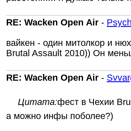
RE: Wacken Open Air
-
Psych
вайкен - один митолкор и ню
Brutal Assault 2010)) Он мен
RE: Wacken Open Air
-
Svvar
Цитата:
фест в Чехии Brut
а можно инфы поболее?)