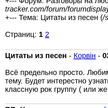
+--- Форум: Разговоры на лю
tracker.com/forum/forumdispla
+--- Тема: Цитаты из песен (
/
Страниц:
1
2
Цитаты из песен
-
Корвін
-
0
Всё предельно просто. Любим
тему. Будет интерестно узнат
классную рок группу ( или ж