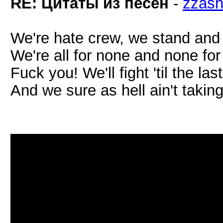
RE: Цитаты из песен
-
zzash
We're hate crew, we stand and w
We're all for none and none for 
Fuck you! We'll fight 'til the last
And we sure as hell ain't taking