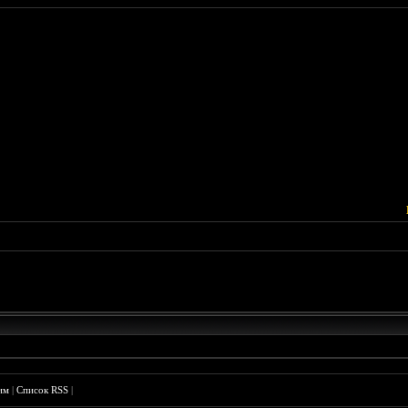
им
|
Список RSS
|