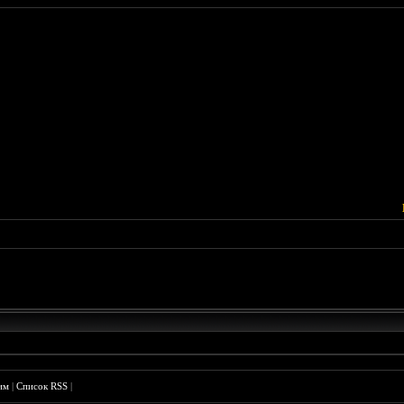
им
|
Список RSS
|