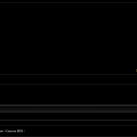
им
|
Список RSS
|