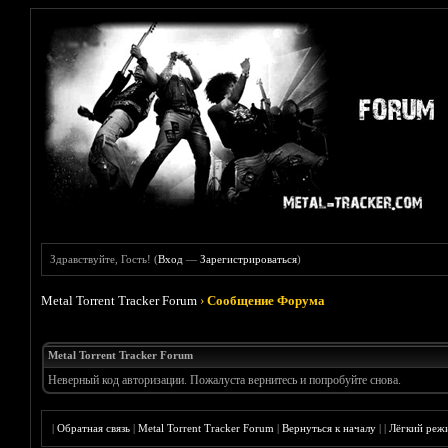
Здравствуйте, Гость! (
Вход
—
Зарегистрироваться
)
Metal Torrent Tracker Forum
›
Сообщение Форума
Metal Torrent Tracker Forum
Неверный код авторизации. Пожалуста вернитесь и попробуйте снова.
|
Обратная связь
|
Metal Torrent Tracker Forum
|
Вернуться к началу
|
|
Лёгкий реж