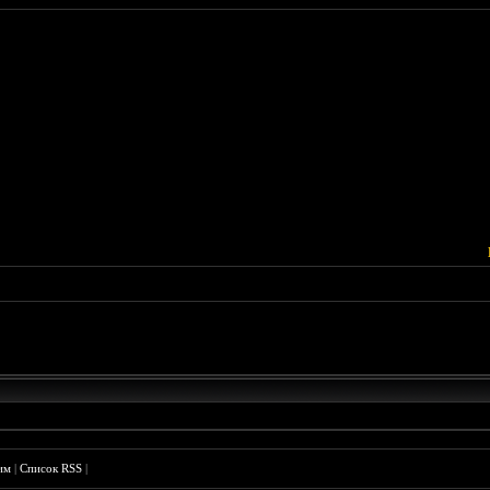
им
|
Список RSS
|