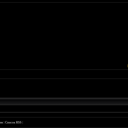
им
|
Список RSS
|