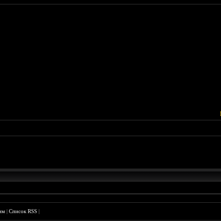
им
|
Список RSS
|