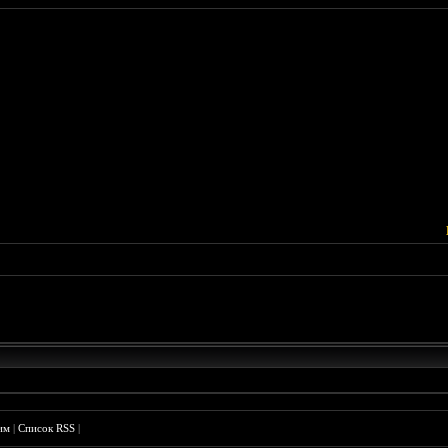
им
|
Список RSS
|