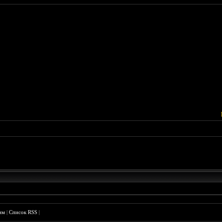
им
|
Список RSS
|