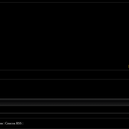
им
|
Список RSS
|