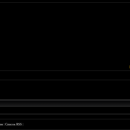
им
|
Список RSS
|