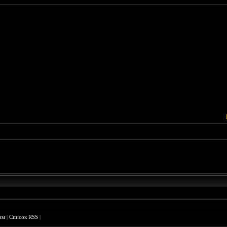
им
|
Список RSS
|