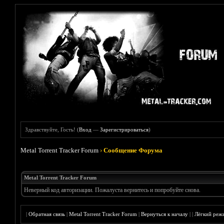
Здравствуйте, Гость! (
Вход
—
Зарегистрироваться
)
Metal Torrent Tracker Forum
›
Сообщение Форума
Metal Torrent Tracker Forum
Неверный код авторизации. Пожалуста вернитесь и попробуйте снова.
|
Обратная связь
|
Metal Torrent Tracker Forum
|
Вернуться к началу
|
|
Лёгкий реж