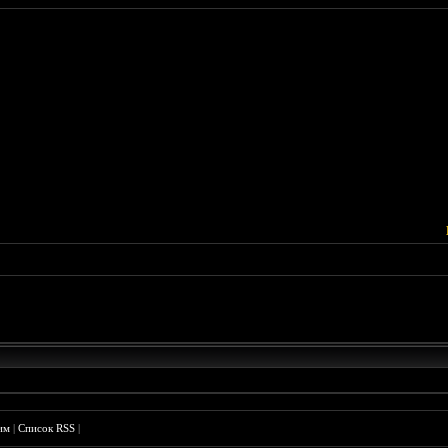
им
|
Список RSS
|