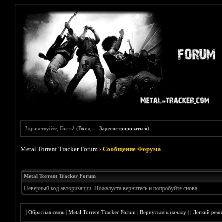
Здравствуйте, Гость! (
Вход
—
Зарегистрироваться
)
Metal Torrent Tracker Forum
›
Сообщение Форума
Metal Torrent Tracker Forum
Неверный код авторизации. Пожалуста вернитесь и попробуйте снова.
|
Обратная связь
|
Metal Torrent Tracker Forum
|
Вернуться к началу
|
|
Лёгкий реж