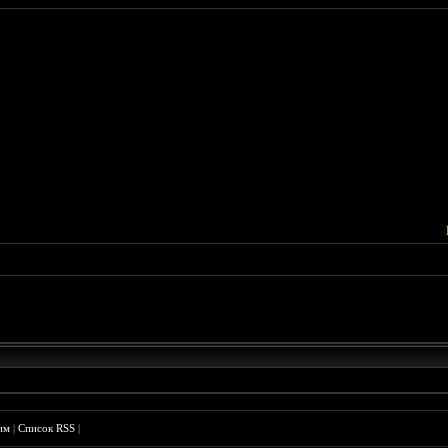
им
|
Список RSS
|