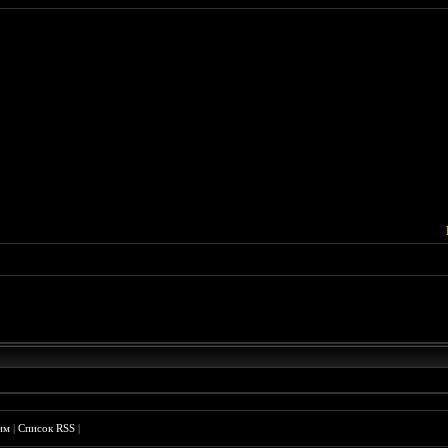
им
|
Список RSS
|