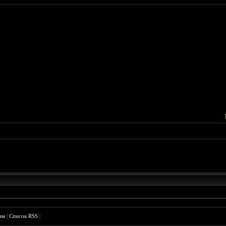
им
|
Список RSS
|