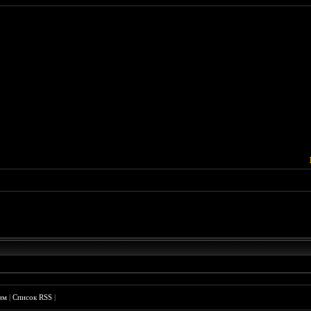
им
|
Список RSS
|