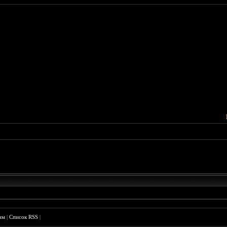
им
|
Список RSS
|