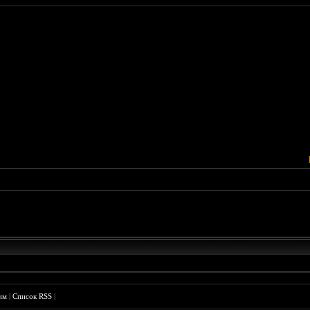
им
|
Список RSS
|