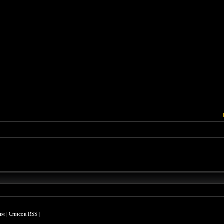
им
|
Список RSS
|