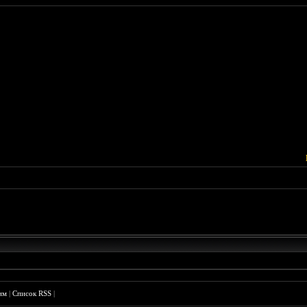
им
|
Список RSS
|