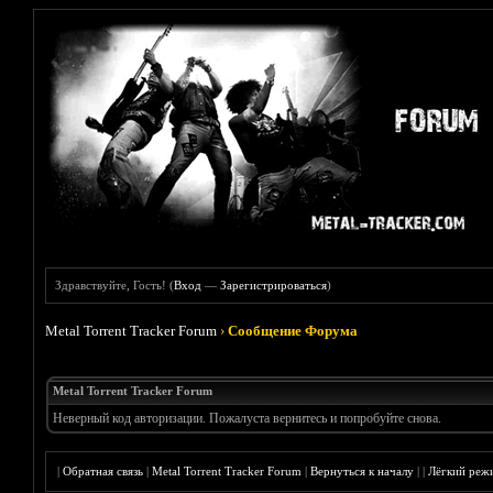
Здравствуйте, Гость! (
Вход
—
Зарегистрироваться
)
Metal Torrent Tracker Forum
›
Сообщение Форума
Metal Torrent Tracker Forum
Неверный код авторизации. Пожалуста вернитесь и попробуйте снова.
|
Обратная связь
|
Metal Torrent Tracker Forum
|
Вернуться к началу
|
|
Лёгкий реж