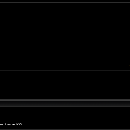
им
|
Список RSS
|