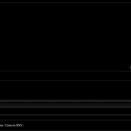
им
|
Список RSS
|