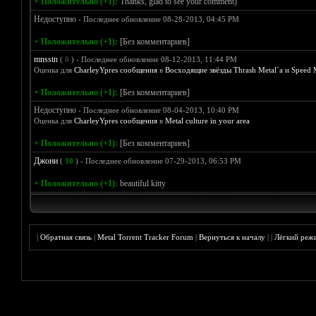
+ Положительно (+1):
Thanks, glad to see your comment)
Недоступно
- Последнее обновление 08-28-2013, 04:45 PM
+ Положительно (+1):
[Без комментариев]
mnsstn
(
0
) - Последнее обновление 08-12-2013, 11:44 PM
Оценка для
CharleyYpres сообщения
в
Восходящие звёзды Thrash Metal`a и Speed M
+ Положительно (+1):
[Без комментариев]
Недоступно
- Последнее обновление 08-04-2013, 10:40 PM
Оценка для
CharleyYpres сообщения
в
Metal culture in your area
+ Положительно (+1):
[Без комментариев]
Джони
(
30
) - Последнее обновление 07-29-2013, 06:53 PM
+ Положительно (+1):
beautiful kitty
|
Обратная связь
|
Metal Torrent Tracker Forum
|
Вернуться к началу
|
|
Лёгкий реж