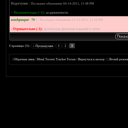
Недоступно
- Последнее обновление 04-14-2011, 11:48 PM
+ Положительно (+1):
за адекватность
zzashpaupat
(
79
) - Последнее обновление 04-14-2011, 11:18 PM
- Отрицательно (-1):
эротические фантазии выражай в личке
Страницы (3):
« Предыдущая
1
2
3
|
Обратная связь
|
Metal Torrent Tracker Forum
|
Вернуться к началу
|
|
Лёгкий режи