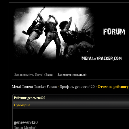
Здравствуйте, Гость! (
Вход
—
Зарегистрироваться
)
Metal Torrent Tracker Forum
›
Профиль genewen420
›
Отчет по рейтингу
Рейтинг genewen420
Суммарно
genewen420
(Junior Member)