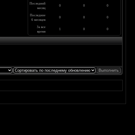
Последний
0
0
0
месяц
Последние
0
0
0
6 месяцев
За все
1
0
0
время