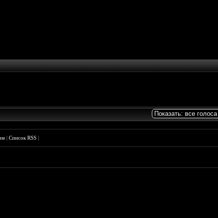
им
|
Список RSS
|