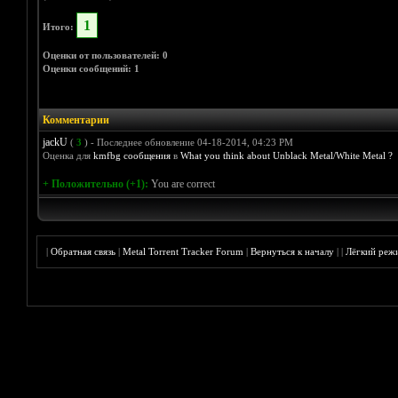
1
Итого:
Оценки от пользователей: 0
Оценки сообщений: 1
Комментарии
jackU
(
3
) - Последнее обновление 04-18-2014, 04:23 PM
Оценка для
kmfbg сообщения
в
What you think about Unblack Metal/White Metal ?
+ Положительно (+1):
You are correct
|
Обратная связь
|
Metal Torrent Tracker Forum
|
Вернуться к началу
|
|
Лёгкий реж